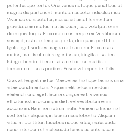
pellentesque tortor. Orci varius natoque penatibus et
magnis dis parturient montes, nascetur ridiculus mus.
Vivamus consectetur, massa sit amet fermentum
gravida, enim metus mattis quam, sed volutpat enim
diam quis turpis. Proin maximus neque ex. Vestibulum
suscipit, nisl non tempus porta, dui quam porttitor
ligula, eget sodales magna nibh ac orci. Proin risus
metus, mattis ultricies egestas ac, fringilla a sapien.
Integer hendrerit enim sit amet neque mattis, id
fermentum purus pretium. Fusce vel imperdiet felis.
Cras at feugiat metus. Maecenas tristique facilisis urna
vitae condimentum. Aliquam elit tellus, interdum
eleifend nunc eget, lacinia congue est. Vivamus
efficitur est in orci imperdiet, vel vestibulum enim
accumsan. Nam non rutrum nulla. Aenean ultrices nisl
sed tortor aliquam, in lacinia risus lobortis. Aliquam
vitae mi porttitor, faucibus neque vitae, malesuada
nunc. Interdum et malesuada fames ac ante ipsum